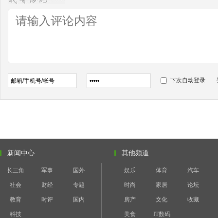
下次自动登录
新闻中心
其他频道
长三角
军事
国外
娱乐
体育
汽车
社会
财经
专题
时尚
家居
论坛
教育
时评
国内
房产
文化
收藏
科技
美食
IT数码