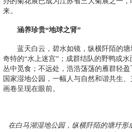
办的菊花展已成为江苏省三大菊展之一，
来。
涵养珍贵“地球之肾”
蓝天白云，碧水如镜，纵横阡陌的塘
奇特的“水上迷宫”；成群结队的野鸭或
丛中觅食；不远处，浩浩荡荡的雁群轻盈
国家湿地公园，一幅人与自然和谐共生、
画卷呈现在眼前。
在白马湖湿地公园，纵横阡陌的塘圩形