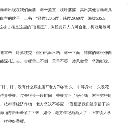
树出现在我们面前，树干挺直，枝叶婆娑，高出其他香榧树几
牌子，上书：“经度120.5度，纬度29.69度，海拔535.5
介绍，这株古榧是这里的“香榧王”，胸径要四人方可合抱，树冠延展可
雷击，叶落枝秃，但仍枯而不朽。树干下面，裸露的树根伸向
能深扎进去。古榧雷击不倒，天旱不萎，凌风傲雪，坚劲挺拔。
，好，没有什么病虫害!”老方70岁出头，中等身材，头发花
侍弄香榧。过去很长一段时间，香榧卖不了好价钱，村里穷得叮
、桉树等经济作物，老方坚决不答应：“香榧是我们祖宗留下的
把满山的香榧树保了下来。如今，老方年纪渐渐大了，正在读大学
一样种好香榧。