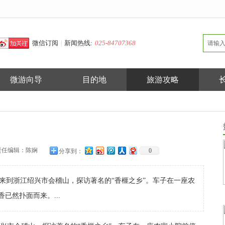
微信订阅
新闻热线:
025-84707368
|
微游向导
目的地
旅游攻略
责任编辑：
陈娴
0
分享到：
来到浙江绍兴市会稽山，探访著名的“香榧之乡”。车子在一座农
已然扑面而来。...