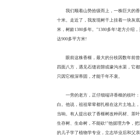
我们顺着山势拾级而上，一株巨大的香榧
十米。走近了，我发现树干上挂着一块灰底白字的
米，树龄1380多年。”1380多年!老方
达900多平方米!
眼前这株香榧，最大的分枝因数年前曾遭
四面八方，遇见石缝岩隙或壕沟水渠，它都
只因它根深蒂固，才能千年不衰。
一旁的老方，正仔细端详香榧的枝叶：“好
白。他说，祖祖辈辈都扎根在这片土地上，
当响。有人提出砍了香榧树改种药材、茶叶
生存树、生命树，不能砍!”他据理力争，
的儿子学了植物学专业，立志毕业后和父亲