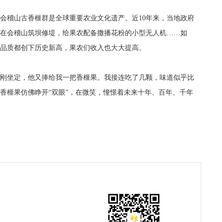
稽山古香榧群是全球重要农业文化遗产。近10年来，当地政府
在会稽山筑坝修堤，给果农配备撒播花粉的小型无人机……如
品质都创下历史新高，果农们收入也大大提高。
坐定，他又捧给我一把香榧果。我接连吃了几颗，味道似乎比
香榧果仿佛睁开“双眼”，在微笑，憧憬着未来十年、百年、千年