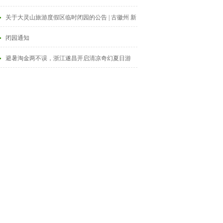
关于大灵山旅游度假区临时闭园的公告 | 古徽州 新
生活 | 皖美夏日
闭园通知
避暑淘金两不误，浙江遂昌开启清凉奇幻夏日游