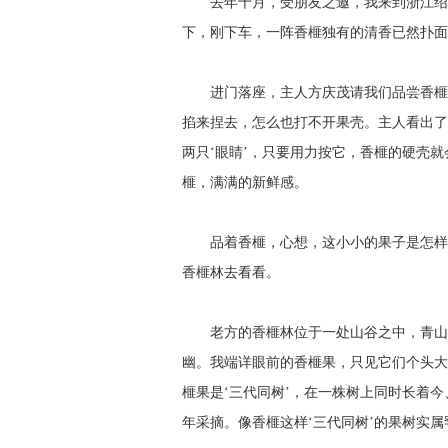
去年十月，受朋友之邀，我来到浙江绍兴
下，刚下车，一阵香榧独有的清香已然扑面
进门落座，主人方庆茂请我们品尝香榧。
掐来捏去，怎么也打不开果壳。主人看出了
两只‘眼睛’，只要用力按它，香榧的硬壳
榧，满满的新鲜感。
品着香榧，心想，这小小的果子是怎样长
香榧林去看看。
老方的香榧林位于一处山谷之中，青山绿
幽。我端详眼前的香榧果，只见它们个头大
榧果是‘三代同树’，在一株树上同时长着
年采摘。像香榧这样‘三代同树’的果树实属