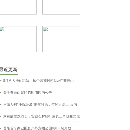
最近更新
8月八大神仙玩法！这个暑期只想Live在齐云山
关于齐云山景区临时闭园的公告
阜阳乡村“小院经济”悄然升温，年轻人爱上“反向
打卡”
京黄故里戏韵长：安徽石牌镇打造长三角戏曲文化
地标
普陀首个商业配套户外宠物公园8月下旬开放