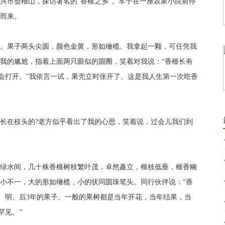
市会稽山，探访著名的“香榧之乡”。车子在一座农家小院前停
而来。
果子两头尖圆，颜色金黄，形如橄榄。我拿起一颗，可任凭我
我的尴尬，指着上面两只眼似的圆圈，笑着对我说：“香榧长有
就会打开。”我依言一试，果壳立时张开了。这是我人生第一次吃香
在枝头的?老方似乎看出了我的心思，笑着说，过会儿我们到
水间，几十株香榧树枝繁叶茂，卓然矗立，榧枝低垂，榧香幽
小不一，大的形如橄榄，小的状同圆珠笔头。同行伙伴说：“香
今、明、后3年的果子。一般的果树都是当年开花，当年结果，当
罕见。”