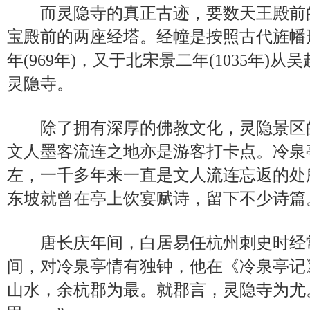
而灵隐寺的真正古迹，要数天王殿前
宝殿前的两座经塔。经幢是按照古代旌幡
年(969年)，又于北宋景二年(1035年)
灵隐寺。
除了拥有深厚的佛教文化，灵隐景区
文人墨客流连之地亦是游客打卡点。冷泉
左，一千多年来一直是文人流连忘返的处
东坡就曾在亭上饮宴赋诗，留下不少诗篇
唐长庆年间，白居易任杭州刺史时经
间，对冷泉亭情有独钟，他在《冷泉亭记
山水，余杭郡为最。就郡言，灵隐寺为尤