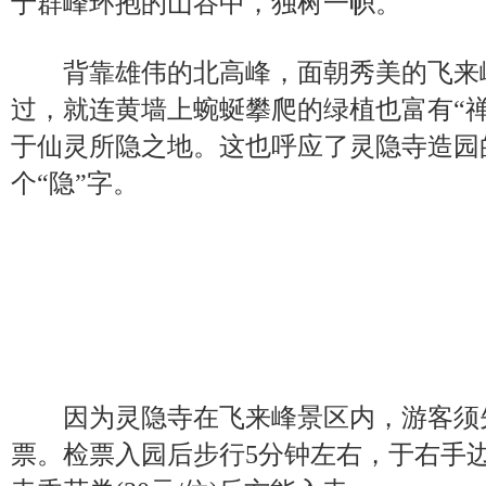
于群峰环抱的山谷中，独树一帜。
背靠雄伟的北高峰，面朝秀美的飞来
过，就连黄墙上蜿蜒攀爬的绿植也富有“
于仙灵所隐之地。这也呼应了灵隐寺造园
个“隐”字。
因为灵隐寺在飞来峰景区内，游客须
票。检票入园后步行5分钟左右，于右手