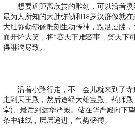
想要近距离欣赏的雕刻，可以沿着溪
最为人所知的大肚弥勒和18罗汉群像就
大肚弥勒佛像雕刻生动传神，跣足屈膝，
而开怀大笑，将“容天下难容事，笑天下
得淋漓尽致。
沿着小路行走，不一会儿就来到了寺
走到天王殿，然后途经大雄宝殿、药师殿
堂)、最后到达华严殿。站在华严殿向下望
条中轴线，层层递进，气势磅礴。