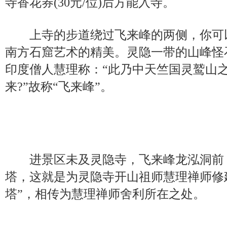
寺香花券(30元/位)后方能入寺。
上寺的步道绕过飞来峰的两侧，你可
南方石窟艺术的精美。灵隐一带的山峰怪
印度僧人慧理称：“此乃中天竺国灵鹫山
来?”故称“飞来峰”。
进景区未及灵隐寺，飞来峰龙泓洞前
塔，这就是为灵隐寺开山祖师慧理禅师修
塔”，相传为慧理禅师舍利所在之处。