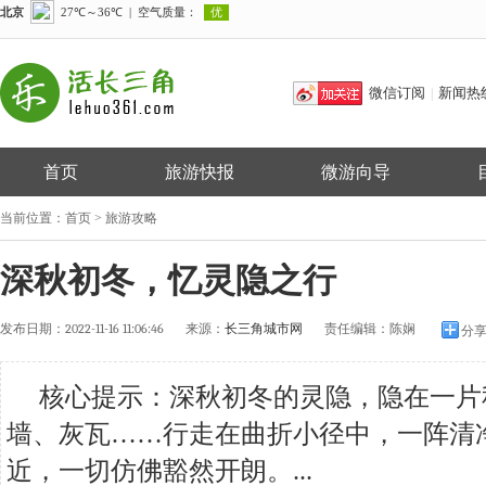
微信订阅
新闻热
|
首页
旅游快报
微游向导
当前位置：
首页
>
旅游攻略
​深秋初冬，忆灵隐之行
发布日期：
2022-11-16 11:06:46
来源：
长三角城市网
责任编辑：
陈娴
分
核心提示：深秋初冬的灵隐，隐在一片
墙、灰瓦……行走在曲折小径中，一阵清
近，一切仿佛豁然开朗。...