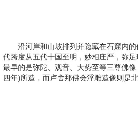
沿河岸和山坡排列并隐藏在石窟内的佛
代跨度从五代十国至明，妙相庄严，弥足
最早的是弥陀、观音、大势至等三尊佛像，
四年)所造，而卢舍那佛会浮雕造像则是