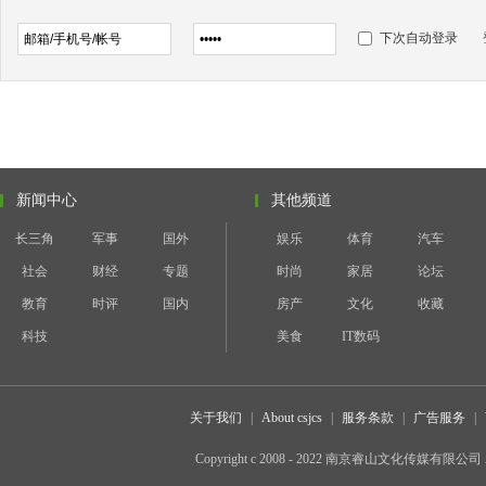
下次自动登录
新闻中心
其他频道
长三角
军事
国外
娱乐
体育
汽车
社会
财经
专题
时尚
家居
论坛
教育
时评
国内
房产
文化
收藏
科技
美食
IT数码
关于我们
|
About csjcs
|
服务条款
|
广告服务
|
Copyright c 2008 - 2022 南京睿山文化传媒有限公司 All 