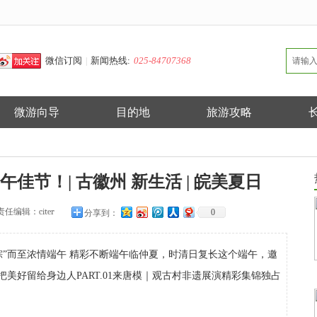
微信订阅
新闻热线:
025-84707368
|
微游向导
目的地
旅游攻略
佳节！| 古徽州 新生活 | 皖美夏日
责任编辑：
citer
0
分享到：
粽”而至浓情端午 精彩不断端午临仲夏，时清日复长这个端午，邀
美好留给身边人PART.01来唐模｜观古村非遗展演精彩集锦独占