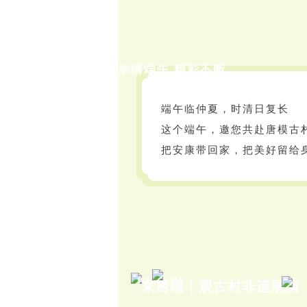
浓情端午 精彩不断
端午临仲夏，时清日复长
这个端午，邀您共赴唐模古
把安康带回家，把美好留给
PART.01
来唐模｜观古村非遗展演