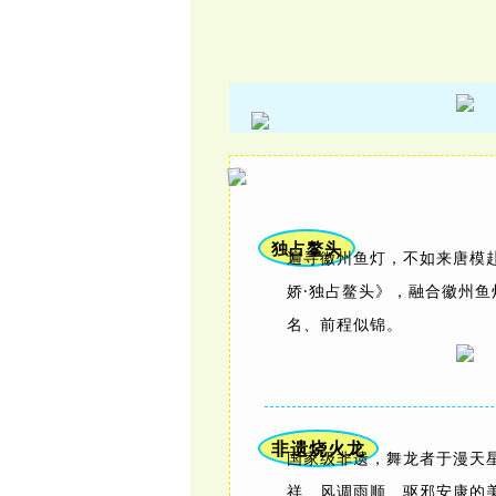
精彩集锦
独占鳌头
遍寻徽州鱼灯，不如来唐模
娇·独占鳌头》，融合徽州
名、前程似锦。
非遗烧火龙
国家级非遗，舞龙者于漫天
祥、风调雨顺、驱邪安康的