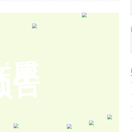
安康
预告