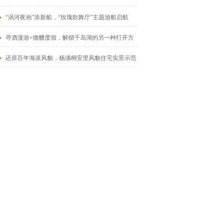
“涡河夜画”添新船，“玫瑰歌舞厅”主题游船启航
寻酒漫游+微醺度假，解锁千岛湖的另一种打开方
式
还原百年海派风貌，杨浦桐安里风貌住宅实景示范
区对外开放