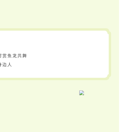
村赏鱼龙共舞
身边人