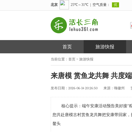
首页
旅游快报
当前位置：
首页
>
旅游快报
来唐模 赏鱼龙共舞 共度端午
发布日期：
2026-06-14 20:26:50
来源：
嗨徽州
核心提示：端午安康活动预告美好接“
您共赴唐模古村赏鱼龙共舞把安康带回家，把
鳌头