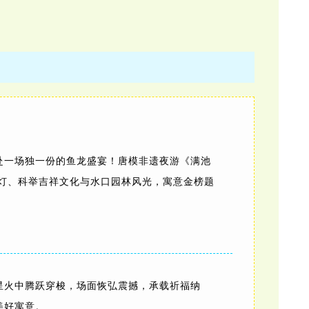
赴一场独一份的鱼龙盛宴！
唐模非遗夜游《满池
鱼灯、科举吉祥文化与水口园林风光，寓意金榜题
星火中腾跃穿梭，场面恢弘震撼，承载祈福纳
美好寓意。