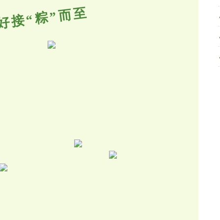
好接“粽”而至