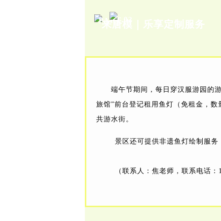
PART.02
来唐模｜
乐享定制服务
端午节期间，每日穿汉服游园的游
旅馆”前台登记租用鱼灯（免租金，数
共游水街。
景区还可提供非遗鱼灯绘制服务
（联系人：焦老师，联系电话：199