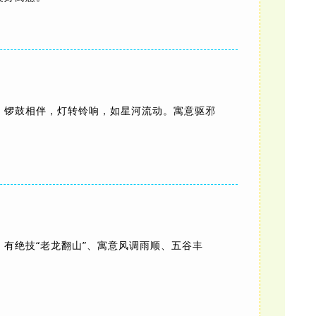
，锣鼓相伴，灯转铃响，如星河流动。寓意驱邪
。
有绝技“老龙翻山”、
寓意风调雨顺、五谷丰