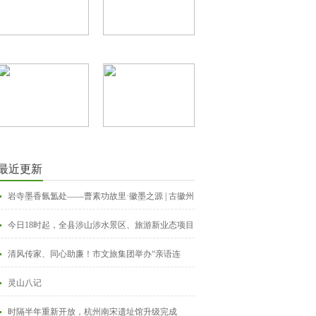
最近更新
岩寺墨香氤氲处——曹素功故里·徽墨之源 | 古徽州
新生活 | 皖美夏日
今日18时起，全县涉山涉水景区、旅游新业态项目
临时关停
清风传家、同心助廉！市文旅集团举办“亲语连
廉”家风课堂活动
灵山八记
时隔半年重新开放，杭州南宋遗址馆升级完成