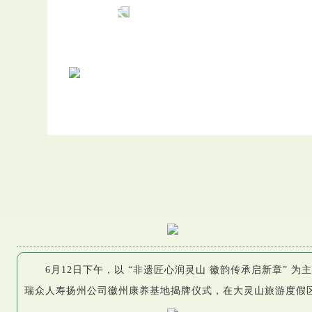
6月12日下午，以 “非遗匠心润灵山 徽韵传承启新章” 为主
瑞众人寿扬州公司徽州康养基地揭牌仪式，在大灵山旅游度假