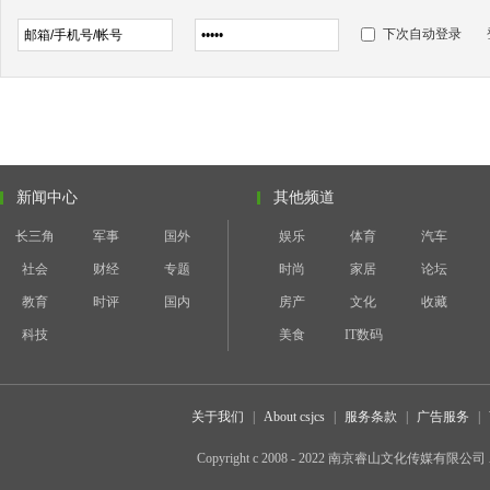
下次自动登录
新闻中心
其他频道
长三角
军事
国外
娱乐
体育
汽车
社会
财经
专题
时尚
家居
论坛
教育
时评
国内
房产
文化
收藏
科技
美食
IT数码
关于我们
|
About csjcs
|
服务条款
|
广告服务
|
Copyright c 2008 - 2022 南京睿山文化传媒有限公司 All 