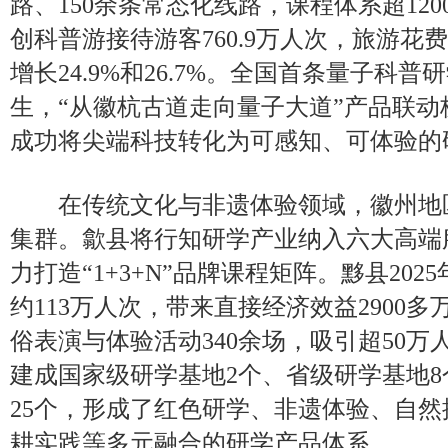
路、150余条常态化线路，课程体系超120
创科普游接待游客760.9万人次，旅游花费
增长24.9%和26.7%。全国首条量子科
生，“从徽杭古道走向量子大道”产品联
成功将尖端科技转化为可感知、可体验的
在传统文化与非遗体验领域，徽州地
集群。歙县将行知研学产业纳入六大高端
力打造“1+3+N”品牌课程矩阵。黟县20
约113万人次，带来直接经济效益2900
俗表演与体验活动340余场，吸引超50
建成国家级研学基地2个、省级研学基地
25个，形成了红色研学、非遗体验、自
耕实践等多元融合的研学产品体系。