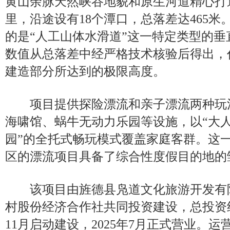
黄山余脉天然峡谷地貌和原生河道精心打造
里，沿途设有18个潭口，总落差达465
的是“人工山体水滑道”这一特定类型的垂直落
数值从总落差中经严格技术核验后得出，
建造部分所达到的极限高度。
项目提供探险漂流和亲子漂流两种玩
海啸馆、蜗牛无动力乐园等设施，以“大
园”的全托式畅玩模式覆盖家庭客群。这
区的漂流项目具备了综合性度假目的地的
该项目由旌德县凫道文化旅游开发有
村股份经济合作社共同投资建设，总投资约1
11月启动建设，2025年7月正式营业。