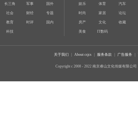
长三角
军事
国外
娱乐
体育
汽车
社会
财经
专题
时尚
家居
论坛
教育
时评
国内
房产
文化
收藏
科技
美食
IT数码
关于我们
|
About csjcs
|
服务条款
|
广告服务
|
Copyright c 2008 - 2022 南京睿山文化传媒有限公司 All 